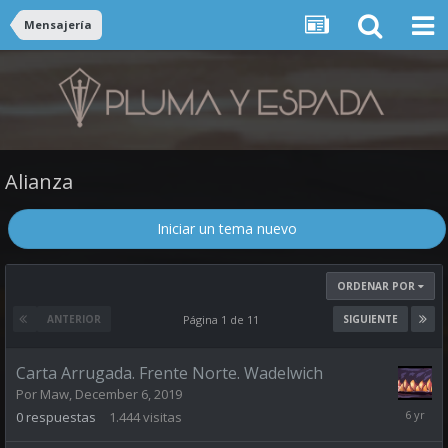
Mensajería
Alianza
Iniciar un tema nuevo
ORDENAR POR
Página 1 de 11
ANTERIOR
SIGUIENTE
Carta Arrugada. Frente Norte. Wadelwich
Por
Maw
,
December 6, 2019
Decemb
0
respuestas
1.444
visitas
6,
2019