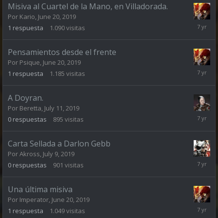
Misiva al Cuartel de la Mano, en Villadorada.
Por
Kario
,
June 20, 2019
July
1
respuesta
1.090
visitas
12,
2019
Pensamientos desde el frente
Por
Psique
,
June 20, 2019
July
1
respuesta
1.185
visitas
12,
2019
A Doyran.
Por
Beretta
,
July 11, 2019
July
0
respuestas
895
visitas
11,
2019
Carta Sellada a Darlon Gebb
Por
Akross
,
July 9, 2019
July
0
respuestas
901
visitas
9,
2019
Una última misiva
Por
Imperator
,
June 20, 2019
June
1
respuesta
1.049
visitas
20,