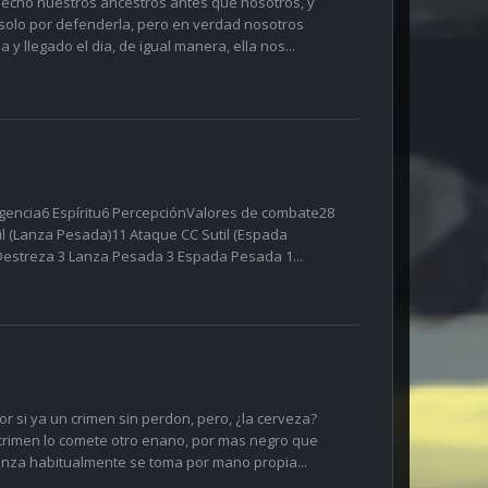
 hecho nuestros ancestros antes que nosotros, y
 solo por defenderla, pero en verdad nosotros
y llegado el dia, de igual manera, ella nos...
igencia6 Espíritu6 PercepciónValores de combate28
il (Lanza Pesada)11 Ataque CC Sutil (Espada
Destreza 3 Lanza Pesada 3 Espada Pesada 1...
 si ya un crimen sin perdon, pero, ¿la cerveza?
crimen lo comete otro enano, por mas negro que
ganza habitualmente se toma por mano propia...