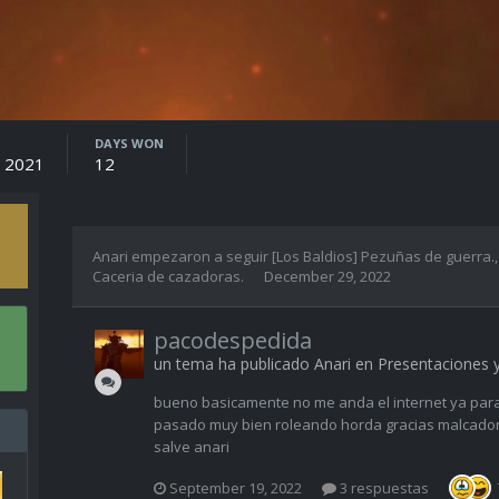
DAYS WON
 2021
12
Anari
empezaron a seguir
[Los Baldios] Pezuñas de guerra.
Caceria de cazadoras.
December 29, 2022
pacodespedida
un tema ha publicado
Anari
en
Presentaciones 
bueno basicamente no me anda el internet ya para
pasado muy bien roleando horda gracias malcador 
salve anari
September 19, 2022
3 respuestas