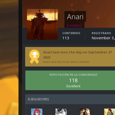
Anari
Exiliado2
CONTENIDO
REGISTRADO
113
November 3,
Anari last won the day on September 27
2022
Anari had the most liked content!
REPUTACIÓN EN LA COMUNIDAD
118
Excellent
8 SEGUIDORES