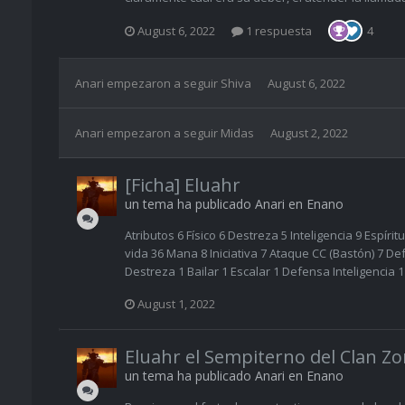
August 6, 2022
1 respuesta
4
Anari
empezaron a seguir
Shiva
August 6, 2022
Anari
empezaron a seguir
Midas
August 2, 2022
[Ficha] Eluahr
un tema ha publicado
Anari
en
Enano
Atributos 6 Físico 6 Destreza 5 Inteligencia 9 Espí
vida 36 Mana 8 Iniciativa 7 Ataque CC (Bastón) 7 De
Destreza 1 Bailar 1 Escalar 1 Defensa Inteligencia 
August 1, 2022
Eluahr el Sempiterno del Clan Zor
un tema ha publicado
Anari
en
Enano