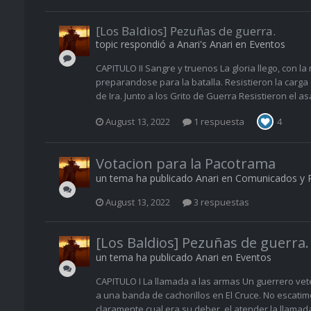
[Los Baldios] Pezuñas de guerra.
topic respondió a
Anari
's
Anari
en
Eventos
CAPITULO II Sangre y truenos La gloria llego, con 
preparandose para la batalla. Resistieron la carga
de Ira. Junto a los Grito de Guerra Resistieron el as
August 13, 2022
1 respuesta
4
Votacion para la Pacotrama
un tema ha publicado
Anari
en
Comunicados y 
August 13, 2022
3 respuestas
[Los Baldios] Pezuñas de guerra.
un tema ha publicado
Anari
en
Eventos
CAPITULO I La llamada a las armas Un guerrero ve
a una banda de cachorillos en El Cruce. No escati
claramente cual era su deber, el atender la llamada