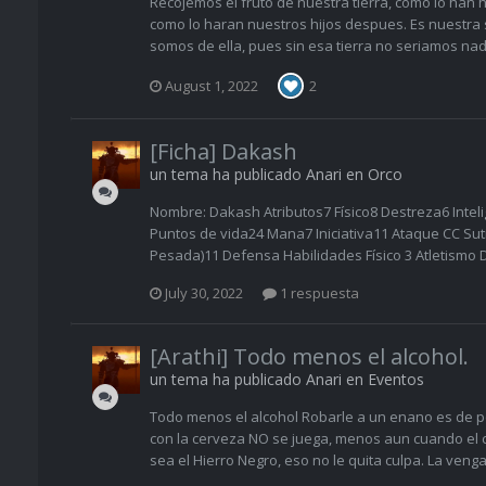
Recojemos el fruto de nuestra tierra, como lo han
como lo haran nuestros hijos despues. Es nuestra
somos de ella, pues sin esa tierra no seriamos nada 
August 1, 2022
2
[Ficha] Dakash
un tema ha publicado
Anari
en
Orco
Nombre: Dakash Atributos7 Físico8 Destreza6 Intel
Puntos de vida24 Mana7 Iniciativa11 Ataque CC Sut
Pesada)11 Defensa Habilidades Físico 3 Atletismo 
July 30, 2022
1 respuesta
[Arathi] Todo menos el alcohol.
un tema ha publicado
Anari
en
Eventos
Todo menos el alcohol Robarle a un enano es de por
con la cerveza NO se juega, menos aun cuando el 
sea el Hierro Negro, eso no le quita culpa. La ven