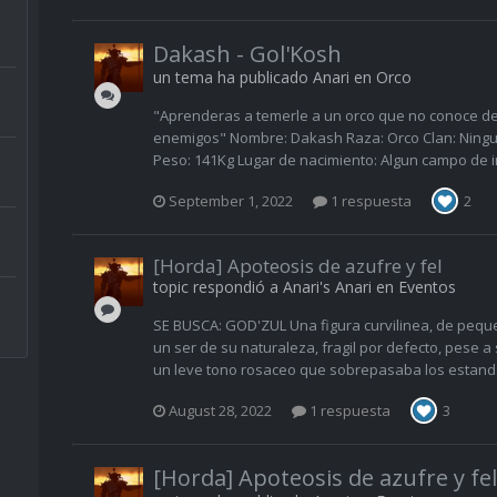
Dakash - Gol'Kosh
un tema ha publicado
Anari
en
Orco
"Aprenderas a temerle a un orco que no conoce de
enemigos" Nombre: Dakash Raza: Orco Clan: Ninguno
Peso: 141Kg Lugar de nacimiento: Algun campo de in
September 1, 2022
1 respuesta
2
[Horda] Apoteosis de azufre y fel
topic respondió a
Anari
's
Anari
en
Eventos
SE BUSCA: GOD'ZUL Una figura curvilinea, de pequ
un ser de su naturaleza, fragil por defecto, pese a
un leve tono rosaceo que sobrepasaba los estandar
August 28, 2022
1 respuesta
3
[Horda] Apoteosis de azufre y fel