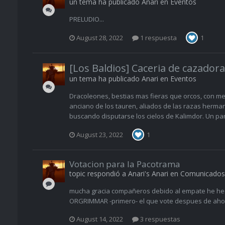
un tema ha publicado
Anari
en
Eventos
PRELUDIO...
August 28, 2022
1 respuesta
1
[Los Baldios] Caceria de cazadora
un tema ha publicado
Anari
en
Eventos
Dracoleones, bestias mas fieras que orcos, con mej
anciano de los tauren, aliados de las razas herman
buscando disputarse los cielos de Kalimdor. Un par 
August 23, 2022
1
Votacion para la Pacotrama
topic respondió a
Anari
's
Anari
en
Comunicados
mucha gracia compañeros debido al empate he hec
ORGRIMMAR -primero- el que vote despues de aho
August 14, 2022
3 respuestas