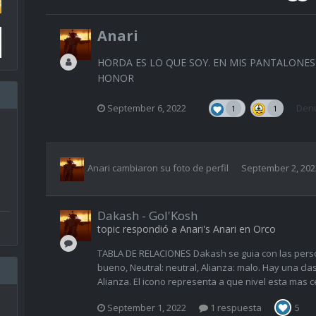
Anari
HORDA ES LO QUE SOY. EN MIS PANTALONES 
HONOR
September 6, 2022
Denu
1
1
Anari
cambiaron su foto de perfil
September 2, 202
Dakash - Gol'Kosh
topic respondió a
Anari
's
Anari
en
Orco
TABLA DE RELACIONES Dakash se guia con las pers
bueno, Neutral: neutral, Alianza: malo. Hay una cla
Alianza. El icono representa a que nivel esta mas 
September 1, 2022
1 respuesta
5