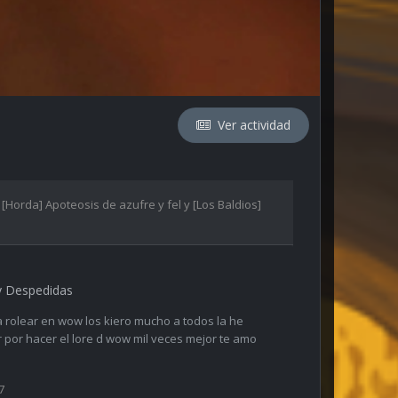
Ver actividad
,
[Horda] Apoteosis de azufre y fel
y
[Los Baldios]
y Despedidas
 rolear en wow los kiero mucho a todos la he
por hacer el lore d wow mil veces mejor te amo
7