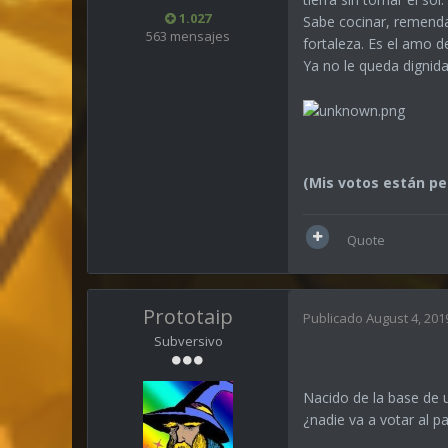
1.027
Sabe cocinar, remendar
563 mensajes
fortaleza. Es el amo d
Ya no le queda dignida
(Mis votos están pe
Quote
Prototaip
Publicado
August 4, 201
Subversivo
Nacido de la base de 
¿nadie va a votar al 