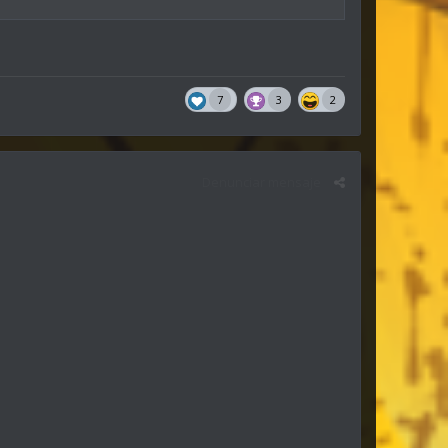
7
3
2
Denunciar mensaje