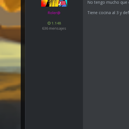
No tengo mucho que de
Tiene cocina al 3 y def
Roler@
1.148
636 mensajes