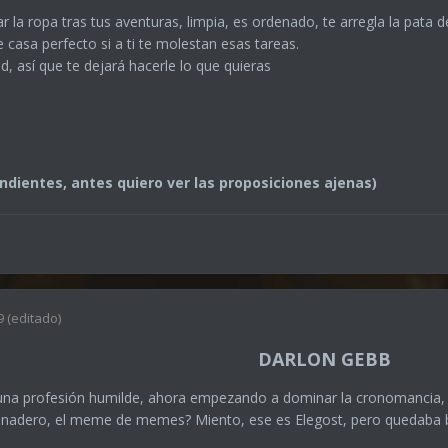
 la ropa tras tus aventuras, limpia, es ordenado, te arregla la pata d
e casa perfecto si a ti te molestan esas tareas.
d, así que te dejará hacerle lo que quieras
ndientes, antes quiero ver las proposiciones ajenas)
9
(editado)
DARLON GEBB
una profesión humilde, ahora empezando a dominar la cronomancia, 
panadero, el meme de memes? Miento, ese es Elegost, pero quedaba bi