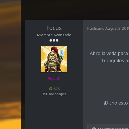
Focus
Publicado
August 3, 201
Miembro Avanzado
Abro la veda para
tranquilos m
Roler@
626
390 mensajes
¡Dicho est
Mostrar conten