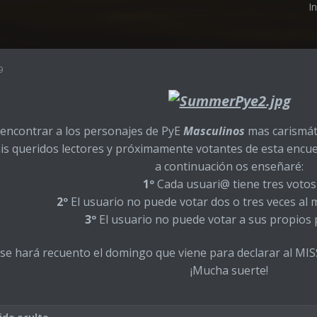
I
9
 encontrar a los personajes de PyE
Masculinos
mas carismáti
is queridos lectores y próximamente votantes de esta encue
a continuación os enseñaré:
1º
Cada usuari@ tiene tres votos
2º
El usuario no puede votar dos o tres veces al
3º
El usuario no puede votar a sus propios
o se hará recuento el domingo que viene para declarar al 
¡Mucha suerte!
ido oculto