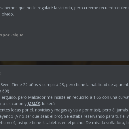
abemos que no te regalaré la victoria, pero creeme recuerdo quien t
 olvido.
9
por Psique
9
Sveri. Tiene 22 años y cumplirá 23, pero tiene la habilidad de aparent
 60!)
 erguido, pero Malcador me insiste en reducirlo a 1'65 con una curv
 no es canon y
JAMÁS
.
lo será.
entes locas por él, novicias y magas (¡y va a por más!), pero él jam
leyendo (A no ser que seas el bro). Se estaba reservando para ti, fiel 
letismo 4, así que tiene 4 tabletas en el pecho. De mirada soñadora, 