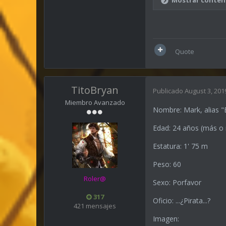
Quote
TitoBryan
Publicado
August 3, 201
Miembro Avanzado
Nombre: Mark, alias "
Edad: 24 años (más 
Estatura: 1' 75 m
Peso: 60
Roler@
Sexo: Porfavor
317
Oficio: ...¿Pirata...?
421 mensajes
Imagen: