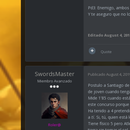
Pd3: Enemigo, ambos s
Y te aseguro que no lo
Editado
August 4, 201
Quote
SwordsMaster
Publicado
August 4, 201
Miembro Avanzado
Postulo a Santiago de 
de joven cuando tenga
Mide 1'85 cuando está
este concurso porque
Ha tenido a 4 pretendi
a
tí.
Si, tú, quien está 
Tiene físico 5 pero At
Roler@
tierra sin tomar el sol.