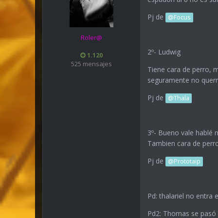
Pj de
@Focus
Roler@
2º- Ludwig
1.120
525 mensajes
Tiene cara de perro, m
seguramente no querri
Pj de
@Thala
3º- Bueno vale hablé 
Tambien cara de perro
Pj de
@Prototaip
Pd: thalariel no entra
Pd2: Thomas se pasó de