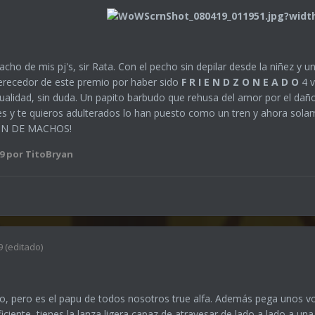
ho de mis pj's, sir Rata. Con el pecho sin depilar desde la niñez y u
merecedor de este premio por haber sido
F R I E N D Z O N E A D O
4 
alidad, sin duda. Un papito barbudo que rehusa del amor por el dañ
nes y te quieros adulterados lo han puesto como un tren y ahora sol
RON DE MACHOS!
9
por TitoBryan
9
(editado)
o, pero es el papu de todos nosotros true alfa. Además pega unos voc
iciente, tienes la lanza ligera capaz de atravesar de lado a lado a u