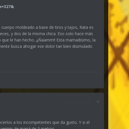
n cuerpo moldeado a base de tiros y tajos, Rata es
veces, y dos de la misma chica. Eso solo hace más
o que le han hecho...¡¡Ñaamm!! Esta mamadisimo, la
amente busca ahogar ese dolor tan bien disimulado
Denunciar mensaje
eríos a los incompetentes que da gusto. Y si el
na vermis de maná de 3 metros.