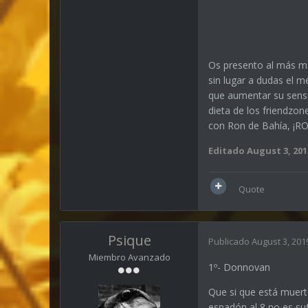
Os presento al más mac
sin lugar a dudas el 
que aumentar su sensu
dieta de los friendzo
con Ron de Bahía, ¡
Editado
August 3, 201
Quote
Psique
Publicado
August 3, 201
Miembro Avanzado
1º- Donnovan
Que si que está muert
espadón al 8 no es suf