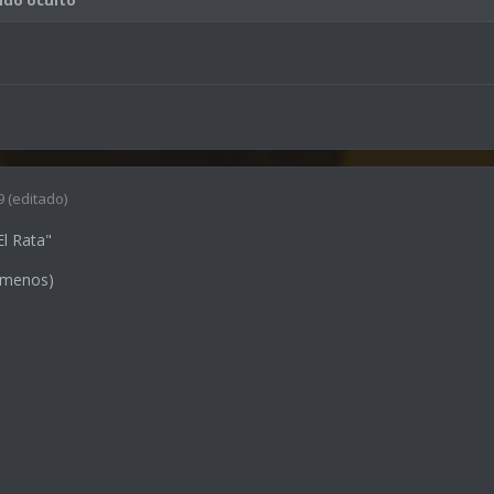
9
(editado)
El Rata"
o menos)