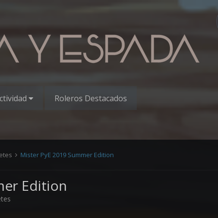
ctividad
Roleros Destacados
uetes
Mister PyE 2019 Summer Edition
er Edition
etes